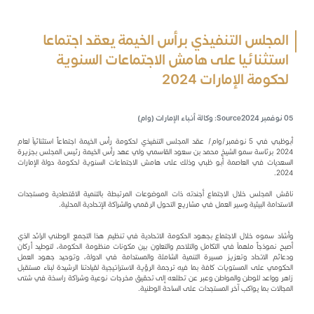
المجلس التنفيذي برأس الخيمة يعقد اجتماعا
استثنائيا على هامش الاجتماعات السنوية
لحكومة الإمارات 2024
05 نوفمبر 2024
Source:
وكالة أنباء الإمارات (وام)
أبوظبي في 5 نوفمبر/وام/ عقد المجلس التنفيذي لحكومة رأس الخيمة اجتماعاً استثنائياَ لعام
2024 برئاسة سمو الشيخ محمد بن سعود القاسمي ولي عهد رأس الخيمة رئيس المجلس بجزيرة
السعديات في العاصمة أبو ظبي وذلك على هامش الاجتماعات السنوية لحكومة دولة الإمارات
2024.
ناقش المجلس خلال الاجتماع أجندته ذات الموضوعات المرتبطة بالتنمية الاقتصادية ومستجدات
الاستدامة البيئية وسير العمل في مشاريع التحول الرقمي والشراكة الإتحادية المحلية.
وأشاد سموه خلال الاجتماع بجهود الحكومة الاتحادية في تنظيم هذا التجمع الوطني الرائد الذي
أصبح نموذجاً ملهماَ في التكامل والتلاحم والتعاون بين مكونات منظومة الحكومة، لتوطيد أركان
ودعائم الاتحاد وتعزيز مسيرة التنمية الشاملة والمستدامة في الدولة، وتوحيد جهود العمل
الحكومي على المستويات كافة بما فيه ترجمة الرؤية الاستراتيجية لقيادتنا الرشيدة لبناء مستقبل
زاهر وواعد للوطن والمواطن وعبر عن تطلعه إلى تحقيق مخرجات نوعية وشراكة راسخة في شتى
المجالات بما يواكب آخر المستجدات على الساحة الوطنية.