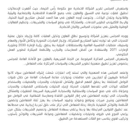
واستعرض المجلس تقرير الشراكة الاتحادية مع حكومة رأس الخيمة، حيث أظهرت الإحصائيات
تحقيق قفزات نوعية في التنسيق والتعاون على جميع الأصعدة الاقتصادية والاجتماعية والبيئية
والقانونية وتبادل البيانات.. وتنوعت أوجه التعاون في هذا الصدد لتشمل مشاريع البنية التحتية،
والربط الالكتروني لتطوير الخدمات، والمشاركة في وضع السياسات والتشريعات، وتنظيم الفعاليات
الوطنية والتمثيل في عضويات المجالس واللجان الاتحادية.
ووجه المجلس بتعزيز الشراكة وتوسيع نطاق التعاون وتذليل العقبات كافة وإيجاد حلول عملية
للتحديات التي قد تواجه تنفيذ المشاريع المشتركة، وإنجاز المبادرات التنموية وتكامل الأدوار والمهام
واستيفاء متطلبات التنافسية العالمية والاستحقاقات الدولية بما يحقق رؤية الإمارة 2030 ومئوية
الإمارات 2071 والاستفادة من أفضل الممارسات والتجارب والأنظمة المبتكرة لتطوير العمل
الحكومي.
واستعرض المجلس المذكرة المرفوعة من اللجنة التشريعية بالتعاون مع الأمانة العامة للمجلس
بخصوص تعزيز تطبيق منهجية تطوير التشريعات والسياسات المرتكزة على المتعامل .
واعتمد المجلس هذه المنهجية والتي تستند إلى اعتبارات شملت إشراك المتعاملين سواء كانوا
أشخاصا طبيعيين أو اعتباريين في مناقشات وحوارات صناعة السياسات العامة من خلال قنوات
التواصل المختلفة بما يحقق الفهم الدقيق والشامل للاحتياجات والتحديات والتفضيلات والاستخدام
المكثف للبيانات التي تقدمها التقنيات الحديثة لإجراء التحليلات واستخلاص التفضيلات والتحديات
ومراعاة ذلك في صنع السياسات والاستباقية والاستجابة التشريعية السريعة للمتغيرات والمشاكل
والتحديات التي تواجه المتعاملين في إطار القوانين النافذة وممارسة الشفافية في التواصل مع
المتعاملين وشرح مبررات ودوافع وفوائد وقيود السياسات بما يعزز ثقة المتعاملين وتضمين
الأنظمة واللوائح التنفيذية خارطة رحلة المتعامل التي تركز على خلق تجربة إيجابية في محطاتها
عند تطبيق القوانين المرتبطة بها وبما يرتقي بسعادة المتعامل وتصميم التشريعات بشكل مرن
يراعي التنوع في ظروف واحتياجات وتفضيلات المتعاملين وصياغة التشريعات واللوائح بأسلوب
وتركيب لغوي يتناسب مع الفئات المستهدفة من التطبيق.