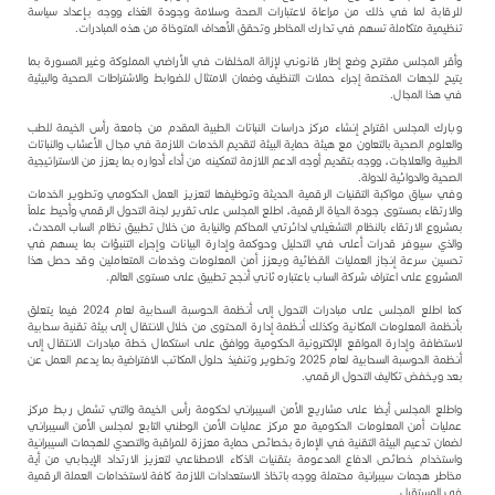
للرقابة لما في ذلك من مراعاة لاعتبارات الصحة وسلامة وجودة الغذاء ووجه بإعداد سياسة
تنظيمية متكاملة تسهم في تدارك المخاطر وتحقق الأهداف المتوخاة من هذه المبادرات.
وأقر المجلس مقترح وضع إطار قانوني لإزالة المخلفات في الأراضي المملوكة وغير المسورة بما
يتيح للجهات المختصة إجراء حملات التنظيف وضمان الامتثال للضوابط والاشتراطات الصحية والبيئية
في هذا المجال.
وبارك المجلس اقتراح إنشاء مركز دراسات النباتات الطبية المقدم من جامعة رأس الخيمة للطب
والعلوم الصحية بالتعاون مع هيئة حماية البيئة لتقديم الخدمات اللازمة في مجال الأعشاب والنباتات
الطبية والعلاجات، ووجه بتقديم أوجه الدعم اللازمة لتمكينه من أداء أدواره بما يعزز من الاستراتيجية
الصحية والدوائية للدولة.
وفي سياق مواكبة التقنيات الرقمية الحديثة وتوظيفها لتعزيز العمل الحكومي وتطوير الخدمات
والارتقاء بمستوى جودة الحياة الرقمية، اطلع المجلس على تقرير لجنة التحول الرقمي وأحيط علماَ
بمشروع الارتقاء بالنظام التشغيلي لدائرتي المحاكم والنيابة من خلال تطبيق نظام الساب المحدث،
والذي سيوفر قدرات أعلى في التحليل وحوكمة وإدارة البيانات وإجراء التنبؤات بما يسهم في
تحسين سرعة إنجاز العمليات القضائية ويعزز أمن المعلومات وخدمات المتعاملين وقد حصل هذا
المشروع على اعتراف شركة الساب باعتباره ثاني أنجح تطبيق على مستوى العالم.
كما اطلع المجلس على مبادرات التحول إلى أنظمة الحوسبة السحابية لعام 2024 فيما يتعلق
بأنظمة المعلومات المكانية وكذلك أنظمة إدارة المحتوى من خلال الانتقال إلى بيئة تقنية سحابية
لاستضافة وإدارة المواقع الإلكترونية الحكومية ووافق على استكمال خطة مبادرات الانتقال إلى
أنظمة الحوسبة السحابية لعام 2025 وتطوير وتنفيذ حلول المكاتب الافتراضية بما يدعم العمل عن
بعد ويخفض تكاليف التحول الرقمي.
واطلع المجلس أيضا على مشاريع الأمن السيبراني لحكومة رأس الخيمة والتي تشمل ربط مركز
عمليات أمن المعلومات الحكومية مع مركز عمليات الأمن الوطني التابع لمجلس الأمن السيبراني
لضمان تدعيم البيئة التقنية في الإمارة بخصائص حماية معززة للمراقبة والتصدي للهجمات السيبرانية
واستخدام خصائص الدفاع المدعومة بتقنيات الذكاء الاصطناعي لتعزيز الارتداد الإيجابي من أية
مخاطر هجمات سيبرانية محتملة ووجه باتخاذ الاستعدادات اللازمة كافة لاستخدامات العملة الرقمية
في المستقبل.