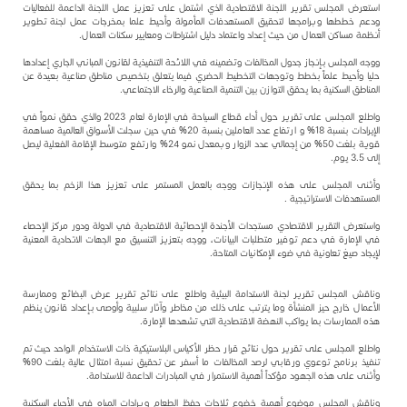
استعرض المجلس تقرير اللجنة الاقتصادية الذي اشتمل على تعزيز عمل اللجنة الداعمة للفعاليات
ودعم خططها وبرامجها لتحقيق المستهدفات المأمولة وأحيط علما بمخرجات عمل لجنة تطوير
أنظمة مساكن العمال من حيث إعداد واعتماد دليل اشتراطات ومعايير سكنات العمال.
ووجه المجلس بإنجاز جدول المخالفات وتضمينه في اللائحة التنفيذية لقانون المباني الجاري إعدادها
حليا وأحيط علماً بخطط وتوجهات التخطيط الحضري فيما يتعلق بتخصيص مناطق صناعية بعيدة عن
المناطق السكنية بما يحقق التوازن بين التنمية الصناعية والرخاء الاجتماعي.
واطلع المجلس على تقرير حول أداء قطاع السياحة في الإمارة لعام 2023 والذي حقق نمواً في
الإيرادات بنسبة 18% و ارتفاع عدد العاملين بنسبة 20% في حين سجلت الأسواق العالمية مساهمة
قوية بلغت 50% من إجمالي عدد الزوار وبمعدل نمو 24% وارتفع متوسط الإقامة الفعلية ليصل
إلى 3.5 يوم.
وأثنى المجلس على هذه الإنجازات ووجه بالعمل المستمر على تعزيز هذا الزخم بما يحقق
المستهدفات الاستراتيجية .
واستعرض التقرير الاقتصادي مستجدات الأجندة الإحصائية الاقتصادية في الدولة ودور مركز الإحصاء
في الإمارة في دعم توفير متطلبات البيانات، ووجه بتعزيز التنسيق مع الجهات الاتحادية المعنية
لإيجاد صيغ تعاونية في ضوء الإمكانيات المتاحة.
وناقش المجلس تقرير لجنة الاستدامة البيئية واطلع على نتائج تقرير عرض البضائع وممارسة
الأعمال خارج حيز المنشأة وما يترتب على ذلك من مخاطر وآثار سلبية وأوصى بإعداد قانون ينظم
هذه الممارسات بما يواكب النهضة الاقتصادية التي تشهدها الإمارة.
واطلع المجلس على تقرير حول نتائج قرار حظر الأكياس البلاستيكية ذات الاستخدام الواحد حيث تم
تنفيذ برنامج توعوي ورقابي لرصد المخالفات ما أسفر عن تحقيق نسبة امتثال عالية بلغت 90%
وأثنى على هذه الجهود مؤكداً أهمية الاستمرار في المبادرات الداعمة للاستدامة.
وناقش المجلس موضوع أهمية خضوع ثلاجات حفظ الطعام وبرادات المياه في الأحياء السكنية